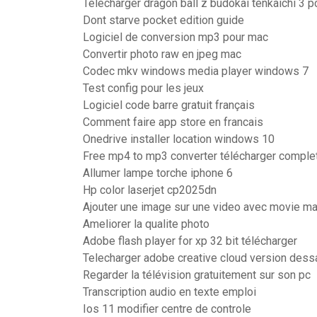
Télécharger dragon ball z budokai tenkaichi 3 pc
Dont starve pocket edition guide
Logiciel de conversion mp3 pour mac
Convertir photo raw en jpeg mac
Codec mkv windows media player windows 7
Test config pour les jeux
Logiciel code barre gratuit français
Comment faire app store en francais
Onedrive installer location windows 10
Free mp4 to mp3 converter télécharger comple
Allumer lampe torche iphone 6
Hp color laserjet cp2025dn
Ajouter une image sur une video avec movie m
Ameliorer la qualite photo
Adobe flash player for xp 32 bit télécharger
Telecharger adobe creative cloud version dess
Regarder la télévision gratuitement sur son pc
Transcription audio en texte emploi
Ios 11 modifier centre de controle