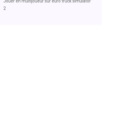
Jouer en multijoueur sur euro truck simulator
2