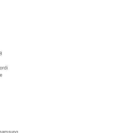
8
ordi
ze
e samsung