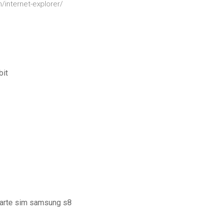
internet-explorer/
bit
carte sim samsung s8