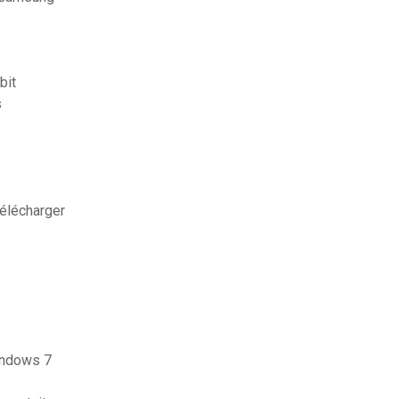
bit
s
télécharger
windows 7