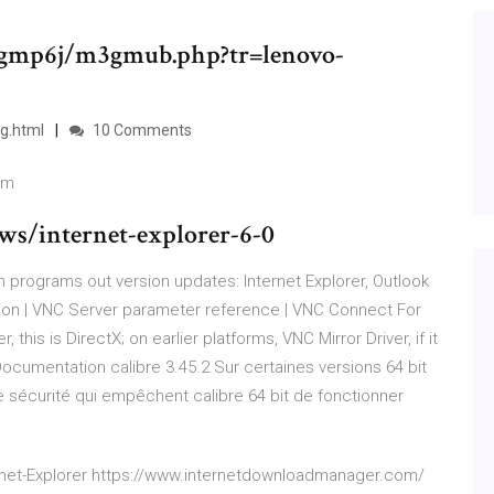
m/gmp6j/m3gmub.php?tr=lenovo-
g.html
10 Comments
om
ws/internet-explorer-6-0
programs out version updates: Internet Explorer, Outlook
on | VNC Server parameter reference | VNC Connect
For
his is DirectX; on earlier platforms, VNC Mirror Driver, if it
cumentation calibre 3.45.2
Sur certaines versions 64 bit
e sécurité qui empêchent calibre 64 bit de fonctionner
rnet-Explorer https://www.internetdownloadmanager.com/