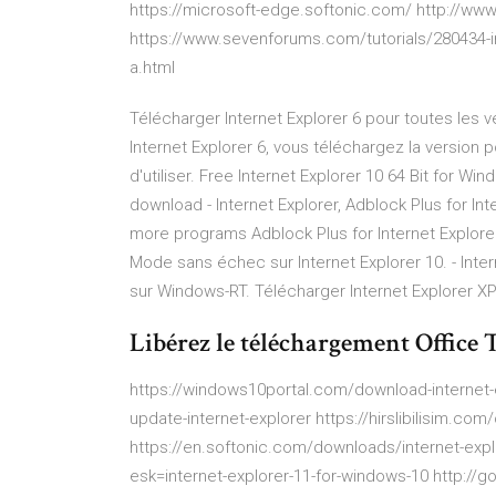
https://microsoft-edge.softonic.com/ http://ww
https://www.sevenforums.com/tutorials/280434-int
a.html
Télécharger Internet Explorer 6 pour toutes les 
Internet Explorer 6, vous téléchargez la version 
d'utiliser. Free Internet Explorer 10 64 Bit for W
download - Internet Explorer, Adblock Plus for Int
more programs Adblock Plus for Internet Explorer 
Mode sans échec sur Internet Explorer 10. - Inte
sur Windows-RT. Télécharger Internet Explorer XP
Libérez le téléchargement Office 
https://windows10portal.com/download-internet-
update-internet-explorer https://hirslibilisim.co
https://en.softonic.com/downloads/internet-exp
esk=internet-explorer-11-for-windows-10 http://go