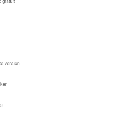
 gratuit
te version
aker
ai