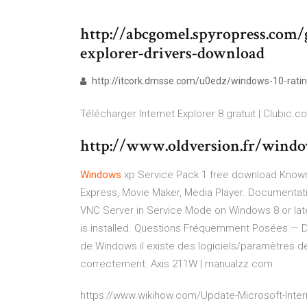
http://abcgomel.spyropress.co
explorer-drivers-download
http://itcork.dmsse.com/u0edz/windows-10-ratin
Télécharger Internet Explorer 8 gratuit | Clubic.c
http://www.oldversion.fr/windo
Windows
xp Service Pack 1 free download
Known 
Express, Movie Maker, Media Player.
Documentati
VNC Server in Service Mode on Windows 8 or later, t
is installed.
Questions Fréquemment Posées — Do
de Windows il existe des logiciels/paramètres d
correctement.
Axis 211W | manualzz.com
https://www.wikihow.com/Update-Microsoft-Inte