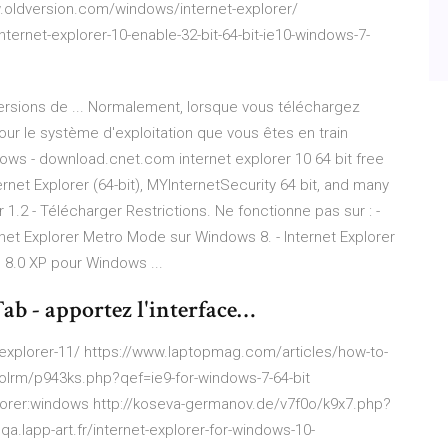
w.oldversion.com/windows/internet-explorer/
ernet-explorer-10-enable-32-bit-64-bit-ie10-windows-7-
versions de ... Normalement, lorsque vous téléchargez
pour le système d'exploitation que vous êtes en train
indows - download.cnet.com internet explorer 10 64 bit free
ernet Explorer (64-bit), MYInternetSecurity 64 bit, and many
1.2 - Télécharger Restrictions. Ne fonctionne pas sur : -
rnet Explorer Metro Mode sur Windows 8. - Internet Explorer
 8.0 XP pour Windows ...
Tab - apportez l'interface…
explorer-11/ https://www.laptopmag.com/articles/how-to-
m/olrm/p943ks.php?qef=ie9-for-windows-7-64-bit
lorer:windows http://koseva-germanov.de/v7f0o/k9x7.php?
qa.lapp-art.fr/internet-explorer-for-windows-10-